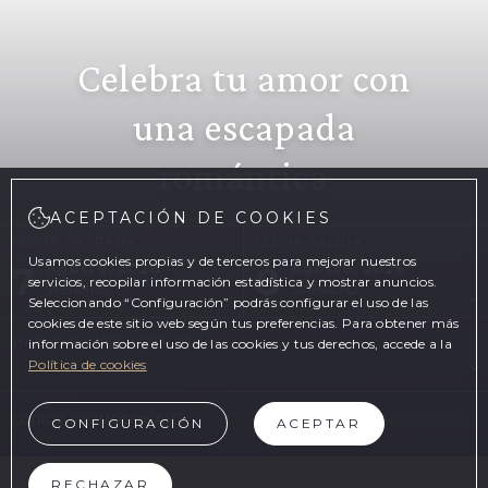
Celebra tu amor con
una escapada
romántica
ACEPTACIÓN DE COOKIES
FECHA ENTRADA
FECHA SALIDA
Usamos cookies propias y de terceros para mejorar nuestros
7
8
Agosto, 2026
Agosto, 2026
servicios, recopilar información estadística y mostrar anuncios.
VIERNES
SÁBADO
Seleccionando “Configuración” podrás configurar el uso de las
cookies de este sitio web según tus preferencias. Para obtener más
HABITACIONES Y PERSONAS
información sobre el uso de las cookies y tus derechos, accede a la
Política de cookies
CÓDIGO PROMOCIONAL
CONFIGURACIÓN
ACEPTAR
RECHAZAR