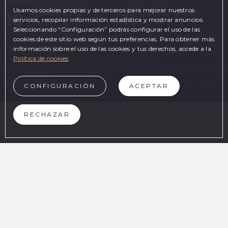
FECHA ENTRADA
FECHA SALIDA
Usamos cookies propias y de terceros para mejorar nuestros
10
11
Agosto, 2026
Agosto, 2026
servicios, recopilar información estadística y mostrar anuncios.
LUNES
MARTES
Seleccionando “Configuración” podrás configurar el uso de las
cookies de este sitio web según tus preferencias. Para obtener más
HABITACIONES Y PERSONAS
información sobre el uso de las cookies y tus derechos, accede a la
Política de cookies
CÓDIGO PROMOCIONAL
CONFIGURACIÓN
ACEPTAR
RECHAZAR
BUSCAR
EN LA WEB OFICIAL
VENTAJAS DE RESERVAR
Mejor precio online garantizado
Desayuno Buffet
Reservando en la web oficial